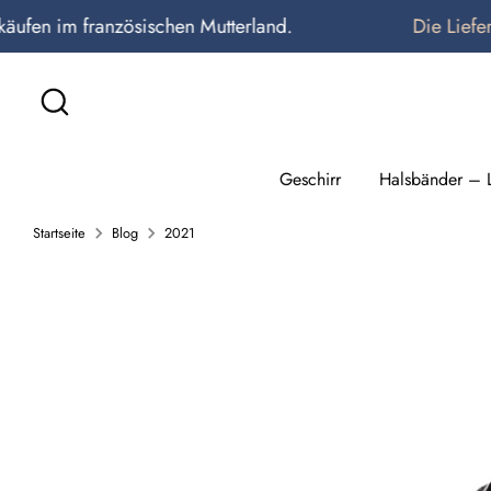
Direkt
 im französischen Mutterland.
Die Lieferung is
zum
Inhalt
Suchen
Geschirr
Halsbänder – 
Startseite
Blog
2021