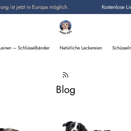
t jetzt in Europa möglich.
Kostenlose Lieferun
Durchsuchen
Sie
unseren
Leinen – Schlüsselbänder
Natürliche Leckereien
Schüssel
Shop
Blog