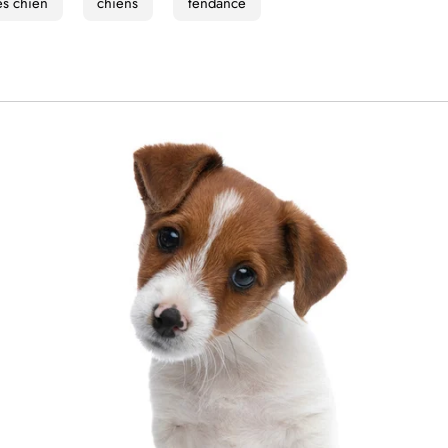
és chien
chiens
tendance