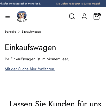
Direkt
käufen im französischen Mutterland.
Die Lieferung ist jetzt in Europa möglich.
Sprache
zum
Deutsch
Durchsuchen
Suchen
0
Inhalt
Sie
Suchen
Durchsuchen
unseren
Sie
Startseite
Einkaufswagen
Shop
unseren
Shop
Einkaufswagen
Ihr Einkaufswagen ist im Moment leer.
Mit der Suche hier fortfahren.
Lassen Sie Kunden für uns