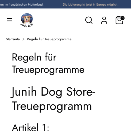
Direkt
im französischen Mutterland.
Die Lieferung ist jetzt in Europa möglich.
Sprache
zum
Deutsch
Durchsuchen
Suchen
0
Inhalt
Sie
Suchen
Durchsuchen
unseren
Sie
Startseite
Regeln für Treueprogramme
Shop
unseren
Shop
Regeln für
Treueprogramme
Junih Dog Store-
Treueprogramm
Artikel 1: