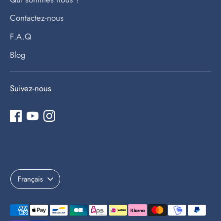
Contactez-nous
F.A.Q
Blog
Suivez-nous
Langue
Français
Méthodes